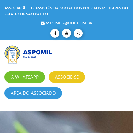
ASSOCIAÇÃO DE ASSISTÊNCIA SOCIAL DOS POLICIAIS MILITARES DO
ESTADO DE SÃO PAULO
ASPOMIL2@UOL.COM.BR
WHATSAPP
ASSOCIE-SE
ÁREA DO ASSOCIADO