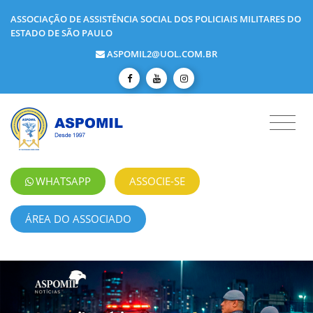
ASSOCIAÇÃO DE ASSISTÊNCIA SOCIAL DOS POLICIAIS MILITARES DO
ESTADO DE SÃO PAULO
ASPOMIL2@UOL.COM.BR
WHATSAPP
ASSOCIE-SE
ÁREA DO ASSOCIADO