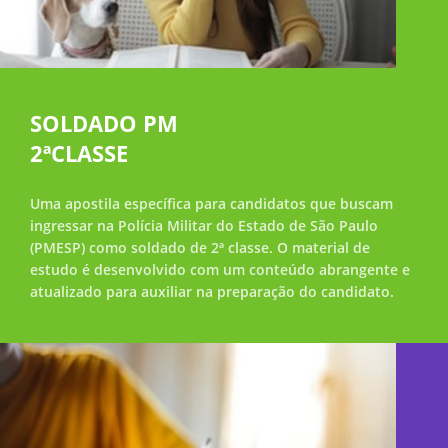
SOLDADO PM
2ªCLASSE
Uma apostila específica para candidatos que buscam
ingressar na Polícia Militar do Estado de São Paulo
(PMESP) como soldado de 2ª classe. O material de
estudo é desenvolvido com um conteúdo abrangente e
atualizado para auxiliar na preparação do candidato.