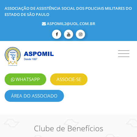
ASSOCIAÇÃO DE ASSISTÊNCIA SOCIAL DOS POLICIAIS MILITARES DO
ESTADO DE SÃO PAULO
ASPOMIL2@UOL.COM.BR
WHATSAPP
ASSOCIE-SE
ÁREA DO ASSOCIADO
Clube de Benefícios