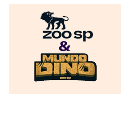
Viaje no Tempo com a Aspomil! Explore o
Mundo Dino no Zoológico de São Paulo e Viva
um Dia de Aventura em Família