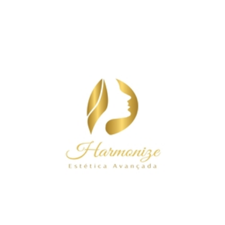
ASPOMIL & Clínica Harmonize – Juntos para
cuidar do seu bem-estar e autoestima!