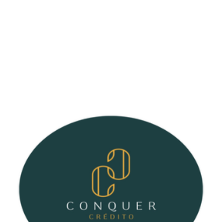
Quer curtir momentos incríveis com sua
família? Na rede Thermas, associados e
dependentes têm descontos imperdíveis!
Aproveite diversão garantida com preços
especiais.