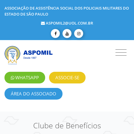
ASSOCIAÇÃO DE ASSISTÊNCIA SOCIAL DOS POLICIAIS MILITARES DO
ESTADO DE SÃO PAULO
ASPOMIL2@UOL.COM.BR
WHATSAPP
ASSOCIE-SE
ÁREA DO ASSOCIADO
Clube de Benefícios