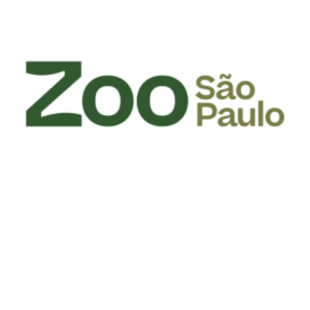
Aventura em Família à Vista! Aspomil e
Zoológico de São Paulo Trazem um Dia Repleto
de Descobertas e Diversão