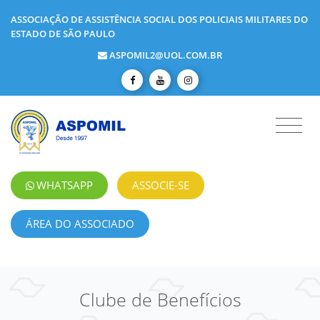
ASSOCIAÇÃO DE ASSISTÊNCIA SOCIAL DOS POLICIAIS MILITARES DO
ESTADO DE SÃO PAULO
ASPOMIL2@UOL.COM.BR
WHATSAPP
ASSOCIE-SE
ÁREA DO ASSOCIADO
Clube de Benefícios