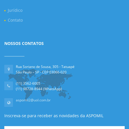
Jurídico
Contato
NOSSOS CONTATOS
Rua Soriano de Sousa, 305 - Tatuapé
São Paulo – SP - CEP 03066-020
(11) 3562-6005
(11) 98728-8944 (WhatsApp)
aspomil2@uol.com.br
Inscreva-se para receber as novidades da ASPOMIL