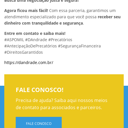
Busca uma negociação justa e segura?
Agora ficou mais fácil!
Com essa parceria, garantimos um
atendimento especializado para que você possa
receber seu
dinheiro com tranquilidade e segurança
.
Entre em contato e saiba mais!
#ASPOMIL #DAndrade #Precatórios
#AntecipaçãoDePrecatórios #SegurançaFinanceira
#DireitosGarantidos
https://dandrade.com.br/
FALE CONOSCO!
Precisa de ajuda? Saiba aqui nossos meios
de contato para associados e parceiros.
FALE CONOSCO