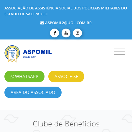
ASSOCIAÇÃO DE ASSISTÊNCIA SOCIAL DOS POLICIAIS MILITARES DO
ESTADO DE SÃO PAULO
ASPOMIL2@UOL.COM.BR
WHATSAPP
ASSOCIE-SE
ÁREA DO ASSOCIADO
Clube de Benefícios