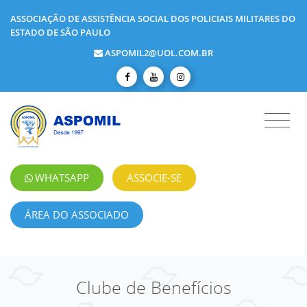
ASSOCIAÇÃO DE ASSISTÊNCIA SOCIAL DOS POLICIAIS MILITARES DO
ESTADO DE SÃO PAULO
ASPOMIL2@UOL.COM.BR
WHATSAPP
ASSOCIE-SE
ÁREA DO ASSOCIADO
Clube de Benefícios